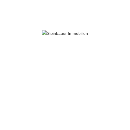
ALLE IMMOBILIEN
Kauf und Miete
Alle Nutzungsarten
Alle Objektarten
Alle Orte
25 km
Suchen
Merkliste
0
Suche zurücksetzen