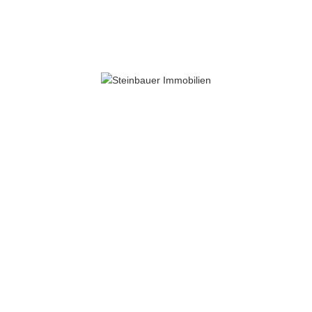
ALLE IMMOBILIEN
Kauf und Miete
Alle Nutzungsarten
Alle Objektarten
Alle Orte
25 km
Suchen
Merkliste
0
Suche zurücksetzen